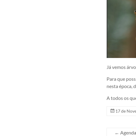
é
um
coro
amador
do
Concelho
de
Oeiras
fundado
Já vemos árvor
em
1960
Para que poss
pelo
nesta época, 
Maestro
A todos os qu
Cesar
Batalha.
17 de Nov
←
Agenda 