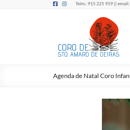
Skip
Telm.: 915 225 959 || email
to
content
Coro
de
Santo
Amaro
de
Oeiras
Agenda de Natal Coro Infant
O
Coro
de
Santo
Amaro
de
Oeiras