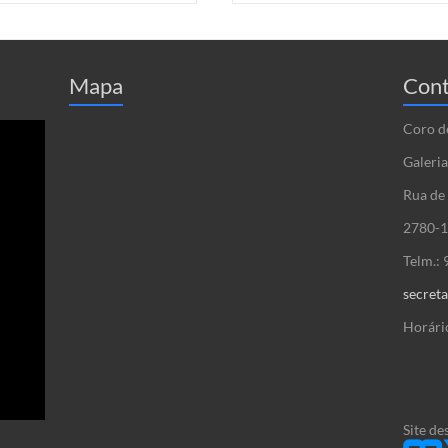
Mapa
Cont
Coro d
Galeria
Rua de 
2780-1
Telm.:
secret
Horári
Site de