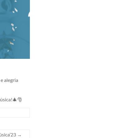
e alegria
música!🎄🎅
úsica’23
→