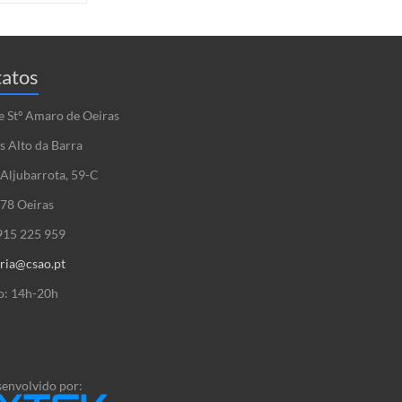
atos
e Stº Amaro de Oeiras
s Alto da Barra
Aljubarrota, 59-C
78 Oeiras
 915 225 959
aria@csao.pt
o: 14h-20h
senvolvido por: