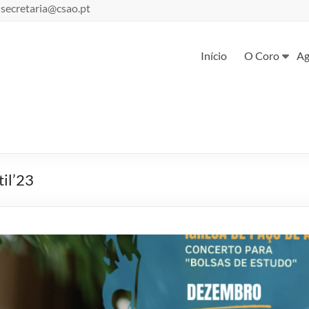
: secretaria@csao.pt
Início
O Coro
Ag
il’23