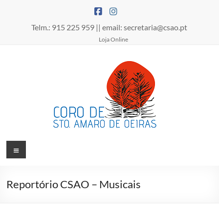
Skip
to
content
Telm.: 915 225 959 || email: secretaria@csao.pt
Loja Online
Coro
Menu
de
Santo
Reportório CSAO – Musicais
Amaro