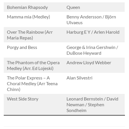
de
Bohemian Rhapsody
Queen
Oeiras
Mamma mia (Medley)
Benny Andersson / Björn
O
Ulvaeus
Coro
Over The Rainbow (Arr
Harburg E Y / Arlen Harold
de
Maria Repas)
Santo
Porgy and Bess
George & Irina Gershwin /
Amaro
DuBose Heyward
de
The Phantom of the Opera
Andrew Lloyd Webber
Oeiras
Medley (Arr. Ed Lojeski)
é
um
The Polar Express – A
Alan Silvestri
Choral Medley (Arr Teena
coro
Chinn)
amador
do
West Side Story
Leonard Bernstein / David
Newman / Stephen
Concelho
Sondheim
de
Oeiras
fundado