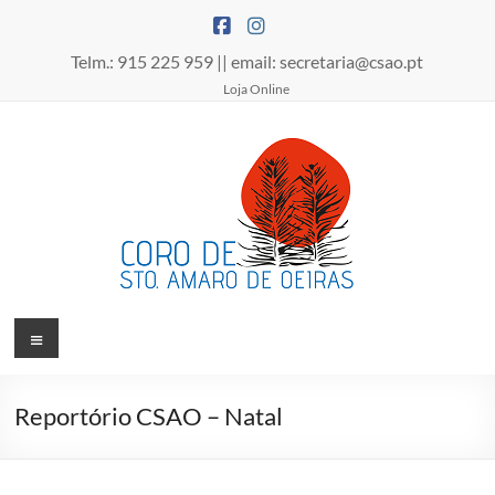
Skip
to
content
Telm.: 915 225 959 || email: secretaria@csao.pt
Loja Online
Coro
Menu
de
Santo
Reportório CSAO – Natal
Amaro