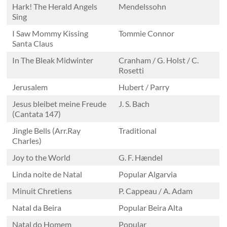
Hark! The Herald Angels
Mendelssohn
em
Sing
1960
pelo
I Saw Mommy Kissing
Tommie Connor
Maestro
Santa Claus
Cesar
In The Bleak Midwinter
Cranham / G. Holst / C.
Batalha.
Rosetti
Jerusalem
Hubert / Parry
Jesus bleibet meine Freude
J. S. Bach
(Cantata 147)
Jingle Bells (Arr.Ray
Traditional
Charles)
Joy to the World
G. F. Hændel
Linda noite de Natal
Popular Algarvia
Minuit Chretiens
P. Cappeau / A. Adam
Natal da Beira
Popular Beira Alta
Natal do Homem
Popular