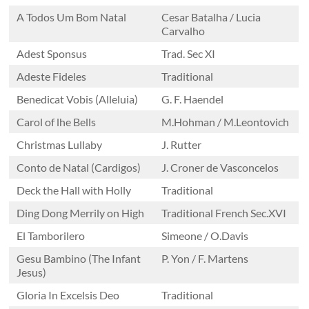
de
A Todos Um Bom Natal
Cesar Batalha / Lucia
Oeiras
Carvalho
O
Adest Sponsus
Trad. Sec XI
Coro
Adeste Fideles
Traditional
de
Benedicat Vobis (Alleluia)
G. F. Haendel
Santo
Amaro
Carol of lhe Bells
M.Hohman / M.Leontovich
de
Christmas Lullaby
J. Rutter
Oeiras
Conto de Natal (Cardigos)
J. Croner de Vasconcelos
é
um
Deck the Hall with Holly
Traditional
coro
Ding Dong Merrily on High
Traditional French Sec.XVI
amador
do
El Tamborilero
Simeone / O.Davis
Concelho
Gesu Bambino (The Infant
P. Yon / F. Martens
de
Jesus)
Oeiras
Gloria In Excelsis Deo
Traditional
fundado