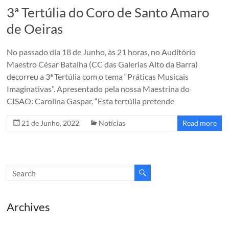
de
3ª Tertúlia do Coro de Santo Amaro
Oeiras
de Oeiras
O
Coro
No passado dia 18 de Junho, às 21 horas, no Auditório
de
Maestro César Batalha (CC das Galerias Alto da Barra)
Santo
decorreu a 3ª Tertúlia com o tema “Práticas Musicais
Amaro
Imaginativas”. Apresentado pela nossa Maestrina do
de
CISAO: Carolina Gaspar. “Esta tertúlia pretende
Oeiras
21 de Junho, 2022
Notícias
Read more
é
um
coro
amador
do
Concelho
de
Archives
Oeiras
fundado