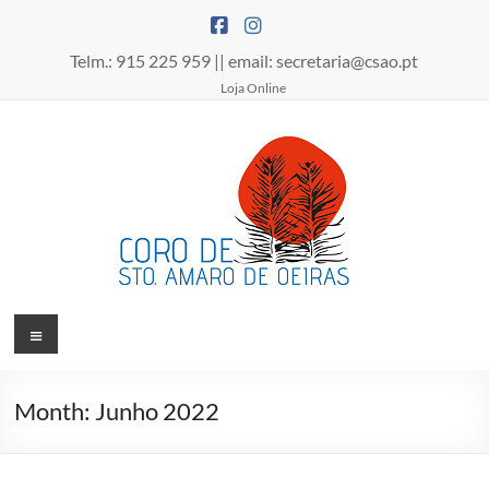
Skip
to
content
Telm.: 915 225 959 || email: secretaria@csao.pt
Loja Online
Coro
Menu
de
Santo
Month:
Junho 2022
Amaro