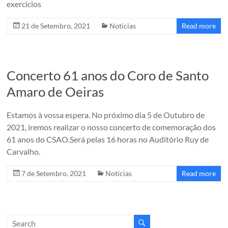
exercícios
em
1960
21 de Setembro, 2021
Notícias
Read more
pelo
Maestro
Cesar
Batalha.
Concerto 61 anos do Coro de Santo
Amaro de Oeiras
Estamos à vossa espera. No próximo dia 5 de Outubro de
2021, iremos realizar o nosso concerto de comemoração dos
61 anos do CSAO.Será pelas 16 horas no Auditório Ruy de
Carvalho.
7 de Setembro, 2021
Notícias
Read more