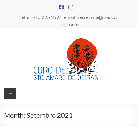
Skip
to
content
Telm.: 915 225 959 || email: secretaria@csao.pt
Loja Online
Coro
Menu
de
Santo
Month:
Setembro 2021
Amaro