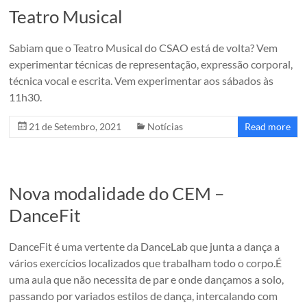
de
Teatro Musical
Oeiras
Sabiam que o Teatro Musical do CSAO está de volta? Vem
O
experimentar técnicas de representação, expressão corporal,
Coro
técnica vocal e escrita. Vem experimentar aos sábados às
de
11h30.
Santo
Amaro
21 de Setembro, 2021
Notícias
Read more
de
Oeiras
é
um
Nova modalidade do CEM –
coro
DanceFit
amador
do
DanceFit é uma vertente da DanceLab que junta a dança a
Concelho
vários exercícios localizados que trabalham todo o corpo.É
de
uma aula que não necessita de par e onde dançamos a solo,
Oeiras
passando por variados estilos de dança, intercalando com
fundado