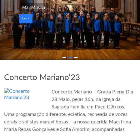
de
MaisMúsica
Oeiras
Ler +
O
Coro
de
Santo
Amaro
de
Oeiras
é
Concerto Mariano’23
um
coro
Concerto Mariano – Gratia Plena.Dia
amador
28 Maio, pelas 16h, na Igreja da
do
Sagrada Família em Paço D’Arcos.
Concelho
Uma programação diferente, eclética, recheada de vozes
de
corais e solistas maravilhosas – a nossa querida Maestrina
Oeiras
Maria Repas Gonçalves e Sofia Amorim, acompanhadas
fundado