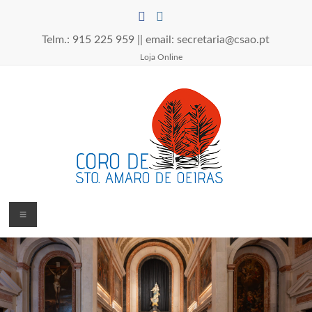
Skip
to
content
Telm.: 915 225 959 || email: secretaria@csao.pt
Loja Online
Coro
Menu
de
Santo
Amaro