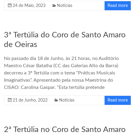
em
24 de Maio, 2023
Notícias
Read more
1960
pelo
Maestro
Cesar
3ª Tertúlia do Coro de Santo Amaro
Batalha.
de Oeiras
No passado dia 18 de Junho, às 21 horas, no Auditório
Maestro César Batalha (CC das Galerias Alto da Barra)
decorreu a 3ª Tertúlia com o tema “Práticas Musicais
Imaginativas”. Apresentado pela nossa Maestrina do
CISAO: Carolina Gaspar. “Esta tertúlia pretende
21 de Junho, 2022
Notícias
Read more
2ª Tertúlia no Coro de Santo Amaro